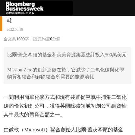
倫敦初創籌500萬美元 研技術減碳捕集所需能
耗
2022.05.19
全文共
1609
字，讀完約需
6
分鐘
比爾ᐧ蓋茨牽頭的基金和英美資源集團總計投入500萬美元
Mission Zero的創新之處在於，它減少了二氧化碳與化學
物質相結合和解除結合所需要的能源消耗
一間利用簡單化學方式和現有裝置從空氣中捕集二氧化
碳的倫敦初創公司，獲得英國除碳領域初創公司融資輪
其中最大的籌資金額之一。
由微軟（Microsoft）聯合創始人比爾ᐧ蓋茨牽頭的基金