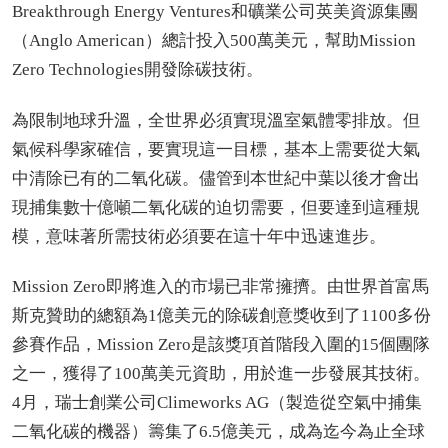
Breakthrough Energy Ventures和礦業公司英美資源集團
（Anglo American）總計投入500萬美元，幫助Mission
Zero Technologies開發除碳技術。
為限制地球升溫，全世界必須實現溫室氣體零排放。但
氣候科學家確信，要實現這一目標，基本上需要從大氣
中清除已有的二氧化碳。儘管到本世紀中葉以後才會出
現捕集數十億噸二氧化碳的迫切需要，但要達到這種規
模，意味著所需技術必須要在這十年中迅速進步。
Mission Zero即將進入的市場已非常擁擠。由世界首富馬
斯克贊助的總額為1億美元的除碳創意獎收到了1100多份
參賽作品，Mission Zero是該獎項首階段入圍的15個團隊
之一，獲得了100萬美元資助，用於進一步發展其技術。
4月，瑞士創業公司Climeworks AG（製造從空氣中捕集
二氧化碳的機器）籌集了6.5億美元，成為迄今為止全球