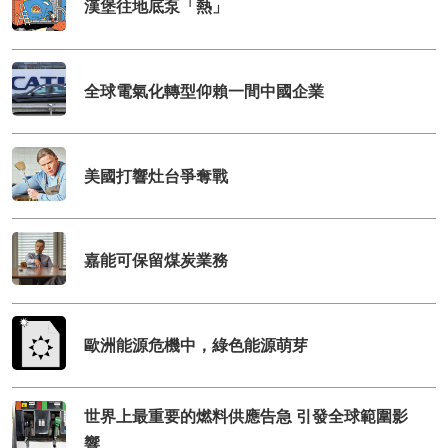
漢堡往地底泵「熱」
全球電氣化轉型仰賴一間中國企業
美國打響灶台爭奪戰
嘉能可保留煤炭業務
歐洲能源危機中，綠色能源萌芽
世界上最重要的燃料供應告急 引發全球範圍影
響