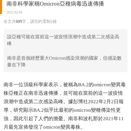
南非科學家稱Omicron亞種病毒迅速傳播
2022.02.04
全文共
609
字，讀完約需
3
分鐘
該亞種可能在當前這一波疫情浪潮中造成第二次感染高
峰
南非是首個經歷重大Omicron感染浪潮的國家，但感染數
量在下降
南非一位頂級科學家表示，被稱為BA.2的omicron變異毒
株亞種正在南非迅速傳播，並可能在當前的這一波疫情
浪潮中造成第二次感染高峰。據彭博社2022年2月2日報
導，研究顯示BA.2似乎比最初的omicron變種傳染性更
強，因此引起了人們的擔憂。南非和波札那於2021年11
月最先宣佈發現了omicron變異毒株。