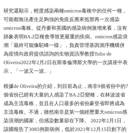
研究還顯示，輕度感染兩種omicron毒株中的任何一種，
可能都無法產生足夠強的免疫反應來抵禦再一次感染
omicron毒株。從丹麥和英國的感染病例激增來看，沒有
跡象表明BA.2亞種會導致更嚴重的疾病。omicron感染浪
潮「最終可能像駝峰一樣」，負責管理基因測序機構併
為疫情向政府提供諮詢的生物資訊學教授Tulio de
Oliveira2022年2月2日在斯泰倫博斯大學的一次講座中表
示，「一波又一波。」
根據de Oliveira的介紹，到目前為止，南非9個省份中的7
個省份已經有大量的人感染了BA.2亞變種，在林波波省
成為主流毒株，並且在人口最多的省份豪登省即將成為
主流毒株。不過，雖然南非是第一個經歷重大omicron感
染浪潮的國家，但感染數量卻在下降。 2022年2月1日，
該國報告了3085例新病例，低於2021年12月15日創下的