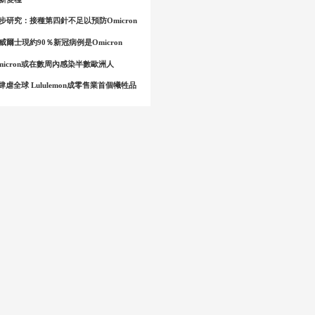
步研究：接種第四針不足以預防Omicron
爾士現約90％新冠病例是Omicron
micron或在數周內感染半數歐洲人
on肆虐全球 Lululemon成零售業首個犧牲品