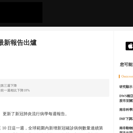
HO最新報告出爐
您可能
Omicro
續第三週下降
研究顯示 
前一週相比下降18%
DWS稱
股市至關
南非科學
O）更新了新冠肺炎流行病學每週報告。
IMF下調
4 日至 10 日這一週，全球範圍內新增新冠確診病例數量連續第
南非動物
宿主出現