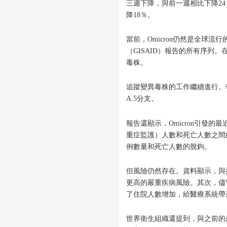
三週下降，與前一週相比下降2
降18％。
當前，Omicron仍然是全球
（GISAID）報告的所有序列。在過去
毒株。
追蹤變異毒株的工作繼續進行。報告
A.5分支。
報告還顯示，Omicron引發
重症監護）人數和死亡人數之間
例數量和死亡人數的脫鉤。
但風險仍然存在。資料顯示，與接
更高的嚴重疾病風險。其次，儘管
了住院人數增加，給醫療系統帶
世界衛生組織還提到，與之前的最