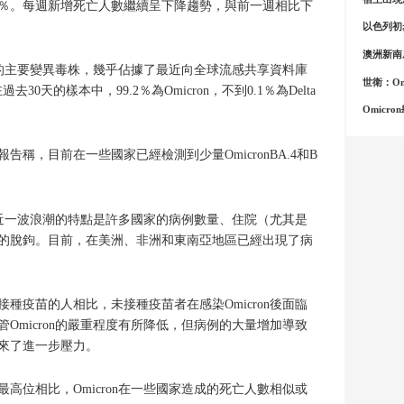
4％。每週新增死亡人數繼續呈下降趨勢，與前一週相比下
以色列初
澳洲新南威
流行的主要變異毒株，幾乎佔據了最近向全球流感共享資料庫
世衛：O
30天的樣本中，99.2％為Omicron，不到0.1％為Delta
Omicr
稱，目前在一些國家已經檢測到少量OmicronBA.4和B
的最近一波浪潮的特點是許多國家的病例數量、住院（尤其是
的脫鉤。目前，在美洲、非洲和東南亞地區已經出現了病
種疫苗的人相比，未接種疫苗者在感染Omicron後面臨
Omicron的嚴重程度有所降低，但病例的大量增加導致
來了進一步壓力。
高位相比，Omicron在一些國家造成的死亡人數相似或