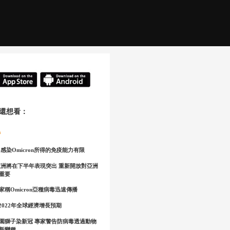
還想看：
n
感染Omicron所得的免疫能力有限
亞洲將在下半年表現突出 重新開放對亞洲
重要
家稱Omicron亞種病毒迅速傳播
2022年全球經濟增長預期
園獅子染新冠 專家警告防病毒透過動物
新變種