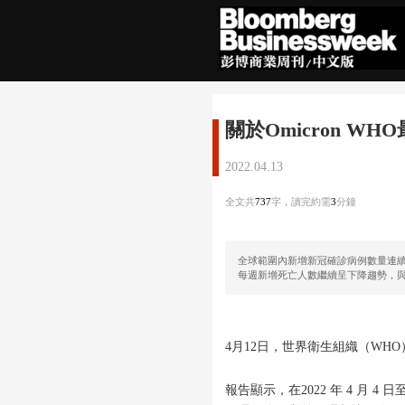
關於Omicron W
2022.04.13
全文共
737
字，讀完約需
3
分鐘
全球範圍內新增新冠確診病例數量連
每週新增死亡人數繼續呈下降趨勢，與
4月12日，世界衛生組織（WH
報告顯示，在2022 年 4 月 