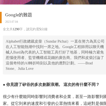
Google的難題
2023.07.04
全文共
1290
字，讀完約需
5
分鐘
Alphabet行政總裁皮柴（Sundar Pichai）一直在努力為其公司
在人工智能熱潮中找到一席之地。Google工程師用以聊天機
械人Bard為代表的人工智能工具打好了地基，同時極力避免
惹惱使用者、監管機構或花錢的廣告商。我們和皮柴討論了
這個奇特的AI轉折時刻以及他的應對計劃。——Brad
Stone、Julia Love
● 你見證了矽谷的多次創新浪潮。 這次的有什麼不同？
很少有什麼能同時影響到消費者和企業，甚至一路影響到
家。從它到來的速度和引發的公眾熱情來看，這絕對是個