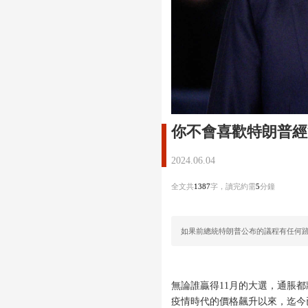
你不會喜歡特朗普經濟
2024.06.04
全文共
1387
字，讀完約需
5
分鐘
如果前總統特朗普公布的議程有任何
無論誰贏得11月的大選，通脹
疫情時代的價格飆升以來，迄今