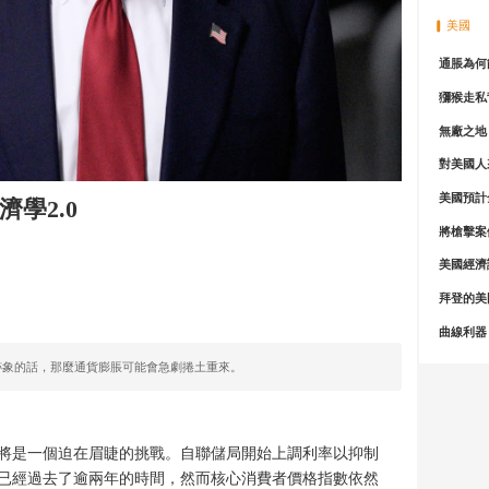
美國
通脹為何
獼猴走私
無廠之地
對美國人
美國預計
學2.0
將槍擊案
美國經濟
拜登的美
曲線利器
跡象的話，那麼通貨膨脹可能會急劇捲土重來。
都將是一個迫在眉睫的挑戰。自聯儲局開始上調利率以抑制
已經過去了逾兩年的時間，然而核心消費者價格指數依然