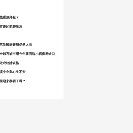
能重創拜登？
背後的骯髒生意
來說醫療費用仍然太高
全球石油市場今年將面臨小幅供應缺口
做成統計表格
讓小企業心生不安
國迎來黎明了嗎？