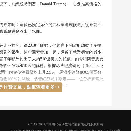
，前總統特朗普（Donald Trump）一心要推高價格的
的政策呢？這位已預定席位的共和黨總統候選人從來就不
體脈絡還是浮出了水面。
是走不掉的。從2018年開始，他領導下的政府啟動了多輪
想見的報復。這些因素疊加一起，導致了就業機會的減少
者每年額外付出了大約510億美元的代價。如今特朗普想要
60％%和10％的關稅。根據彭博經濟研究（Bloomberg
關稅兩年內會使消費價格上升2.5％、經濟增速降低0.5個百分
徵收100％的關稅。儘管細節尚未敲定——一位分析師稱此
於，這樣的貿易戰必然會引發價格上漲。
是付費文章，點擊查看更多>>
©2012-2022广州现代移动数码传播有限公司版权所有
Modern Mobile Digital Media Co. Ltd. All Rights Reserved.
粤ICP备10213522号