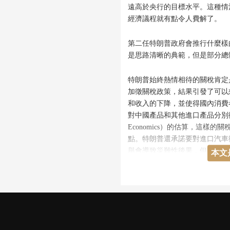
遠高於央行的目標水平。這種情況下
經濟議程就有點令人費解了。
第二任特朗普政府會推行什麼樣
是思路清晰的典範，但是部分總
特朗普始終熱情相待的關稅肯定
加徵關稅政策，結果引發了可以
和收入的下降，並使得國內消費
對中國產品和其他進口產品分別徵收
Economics）的估算，這樣的
點。特朗普還承諾要對進口汽車
舉會導致災難性後果，但關鍵在
本文