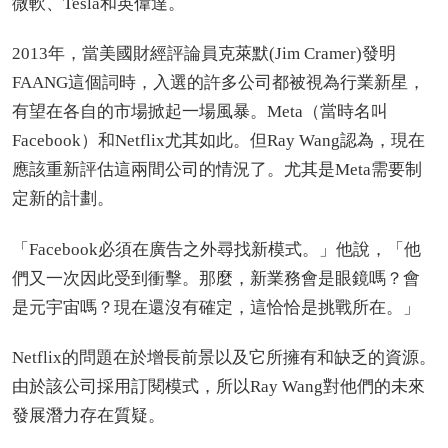
微軟、Tesla和英偉達。
2013年，當美國財經評論員克萊默(Jim Cramer)發明
FAANG這個詞時，入選的許多公司都被視為行業新星，
有望在各自的市場掀起一場風暴。Meta（當時名叫
Facebook）和Netflix尤其如此。但Ray Wang認為，現在
應該重新評估這兩間公司的情況了。尤其是Meta需要制
定新的計劃。
「Facebook必須在廣告之外尋找新模式。」他說，「他
們又一次因此受到衝擊。那麼，新業務會是眼鏡嗎？會
是元宇宙嗎？現在還沒有確定，這恰恰是挑戰所在。」
Netflix的問題在於增長前景以及它所擁有和缺乏的資源。
由於該公司採用訂閱模式，所以Ray Wang對他們的未來
發展潛力存在質疑。