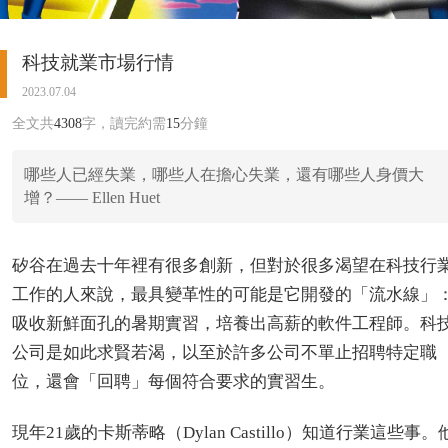
科技就業市場行情
2023.07.04
全文共
4308
字，讀完約需
15
分鐘
哪些人已經失業，哪些人在擔心失業，還有哪些人身價大
增？—— Ellen Huet
矽谷在過去十年裡有很多創新，但對於很多渴望在科技行
工作的人來說，最具變革性的可能是它開發的「流水線」
吸收新鮮面孔的暑期實習，培養出高薪的軟件工程師。科
公司是如此求賢若渴，以至於許多公司不單止招聘特定職
位，還會「回聘」每個符合要求的實習生。
現年21歲的卡斯蒂略（Dylan Castillo）知道行業這些事。