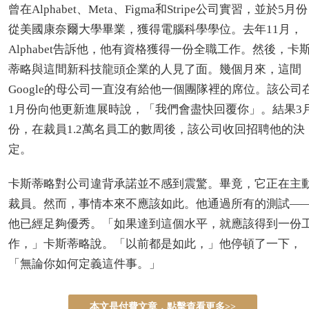
曾在Alphabet、Meta、Figma和Stripe公司實習，並於5月份
從美國康奈爾大學畢業，獲得電腦科學學位。去年11月，
Alphabet告訴他，他有資格獲得一份全職工作。然後，卡
蒂略與這間新科技龍頭企業的人見了面。幾個月來，這間
Google的母公司一直沒有給他一個團隊裡的席位。該公司
1月份向他更新進展時說，「我們會盡快回覆你」。結果3
份，在裁員1.2萬名員工的數周後，該公司收回招聘他的決
定。
卡斯蒂略對公司違背承諾並不感到震驚。畢竟，它正在主
裁員。然而，事情本來不應該如此。他通過所有的測試—
他已經足夠優秀。「如果達到這個水平，就應該得到一份
作，」卡斯蒂略說。「以前都是如此，」他停頓了一下，
「無論你如何定義這件事。」
本文是付費文章，點擊查看更多>>