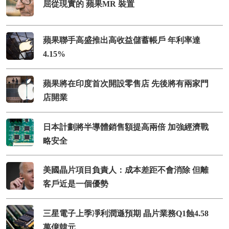
屈從現實的 蘋果MR 裝置
蘋果聯手高盛推出高收益儲蓄帳戶 年利率達
4.15%
蘋果將在印度首次開設零售店 先後將有兩家門
店開業
日本計劃將半導體銷售額提高兩倍 加強經濟戰
略安全
美國晶片項目負責人：成本差距不會消除 但離
客戶近是一個優勢
三星電子上季凈利潤遜預期 晶片業務Q1蝕4.58
萬億韓元