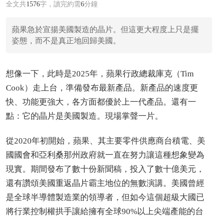
全文共
1576
字，讀完約需
6
分鐘
蘋果急於宣揚美國製造的晶片。但這更大程度上只是擺
姿態，而不是真正地回歸美國。
想像一下，此時是2025年，蘋果行政總裁庫克（Tim
Cook）走上台，準備發布最新產品。新產品的速度更
快、功能更強大，各方面都優於上一代產品。還有一
點：它的晶片是美國製造。現場掌聲一片。
從2020年初開始，蘋果、其主要零件供應商台積電、美
國國會和亞利桑那州政府就一直在努力讓這種想象變為
現實。期間發布了數十份新聞稿，投入了數十億美元，
還有讚頌美國重返晶片霸主地位的無數演講。美國曾經
是全球半導體製造業的領導者，但如今這個超級大國已
將行業控制權拱手讓給擁有全球90%以上尖端產能的台