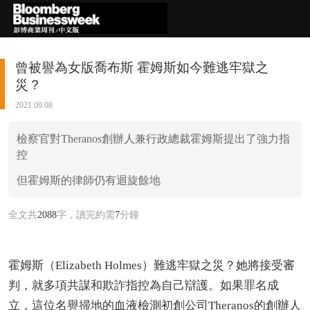
曾被譽為女版喬布斯 霍姆斯如今難逃牢獄之
災？
2021.09.08
檢察官對Theranos創辦人兼行政總裁霍姆斯提出了強力指
控
但霍姆斯的律師仍有迴旋餘地
全文共
2088
字，讀完約需
7
分鐘
霍姆斯（Elizabeth Holmes）難逃牢獄之災？她將接受審
判，就多項共謀和欺詐指控為自己辯護。如果罪名成
立，這位名譽掃地的血液檢測初創公司Theranos的創辦人