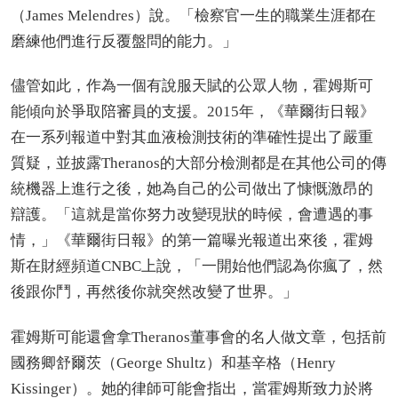
（James Melendres）說。「檢察官一生的職業生涯都在
磨練他們進行反覆盤問的能力。」
儘管如此，作為一個有說服天賦的公眾人物，霍姆斯可
能傾向於爭取陪審員的支援。2015年，《華爾街日報》
在一系列報道中對其血液檢測技術的準確性提出了嚴重
質疑，並披露Theranos的大部分檢測都是在其他公司的傳
統機器上進行之後，她為自己的公司做出了慷慨激昂的
辯護。「這就是當你努力改變現狀的時候，會遭遇的事
情，」《華爾街日報》的第一篇曝光報道出來後，霍姆
斯在財經頻道CNBC上說，「一開始他們認為你瘋了，然
後跟你鬥，再然後你就突然改變了世界。」
霍姆斯可能還會拿Theranos董事會的名人做文章，包括前
國務卿舒爾茨（George Shultz）和基辛格（Henry
Kissinger）。她的律師可能會指出，當霍姆斯致力於將