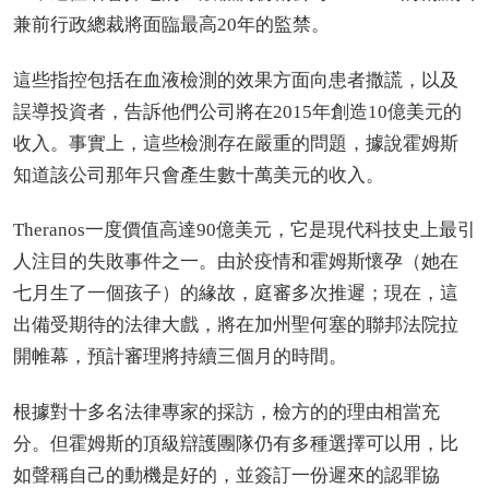
兼前行政總裁將面臨最高20年的監禁。
這些指控包括在血液檢測的效果方面向患者撒謊，以及
誤導投資者，告訴他們公司將在2015年創造10億美元的
收入。事實上，這些檢測存在嚴重的問題，據說霍姆斯
知道該公司那年只會產生數十萬美元的收入。
Theranos一度價值高達90億美元，它是現代科技史上最引
人注目的失敗事件之一。由於疫情和霍姆斯懷孕（她在
七月生了一個孩子）的緣故，庭審多次推遲；現在，這
出備受期待的法律大戲，將在加州聖何塞的聯邦法院拉
開帷幕，預計審理將持續三個月的時間。
根據對十多名法律專家的採訪，檢方的的理由相當充
分。但霍姆斯的頂級辯護團隊仍有多種選擇可以用，比
如聲稱自己的動機是好的，並簽訂一份遲來的認罪協