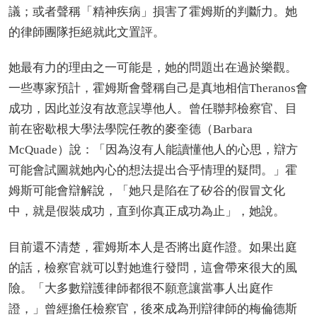
議；或者聲稱「精神疾病」損害了霍姆斯的判斷力。她
的律師團隊拒絕就此文置評。
她最有力的理由之一可能是，她的問題出在過於樂觀。
一些專家預計，霍姆斯會聲稱自己是真地相信Theranos會
成功，因此並沒有故意誤導他人。曾任聯邦檢察官、目
前在密歇根大學法學院任教的麥奎德（Barbara
McQuade）說：「因為沒有人能讀懂他人的心思，辯方
可能會試圖就她內心的想法提出合乎情理的疑問。」霍
姆斯可能會辯解說，「她只是陷在了矽谷的假冒文化
中，就是假裝成功，直到你真正成功為止」，她說。
目前還不清楚，霍姆斯本人是否將出庭作證。如果出庭
的話，檢察官就可以對她進行發問，這會帶來很大的風
險。「大多數辯護律師都很不願意讓當事人出庭作
證，」曾經擔任檢察官，後來成為刑辯律師的梅倫德斯