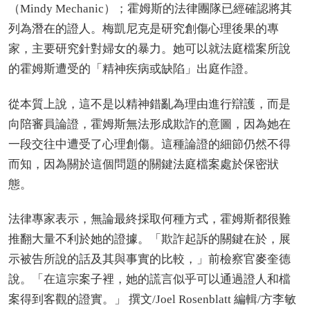
（Mindy Mechanic）；霍姆斯的法律團隊已經確認將其
列為潛在的證人。梅凱尼克是研究創傷心理後果的專
家，主要研究針對婦女的暴力。她可以就法庭檔案所說
的霍姆斯遭受的「精神疾病或缺陷」出庭作證。
從本質上說，這不是以精神錯亂為理由進行辯護，而是
向陪審員論證，霍姆斯無法形成欺詐的意圖，因為她在
一段交往中遭受了心理創傷。這種論證的細節仍然不得
而知，因為關於這個問題的關鍵法庭檔案處於保密狀
態。
法律專家表示，無論最終採取何種方式，霍姆斯都很難
推翻大量不利於她的證據。「欺詐起訴的關鍵在於，展
示被告所說的話及其與事實的比較，」前檢察官麥奎德
說。「在這宗案子裡，她的謊言似乎可以通過證人和檔
案得到客觀的證實。」 撰文/Joel Rosenblatt 編輯/方李敏