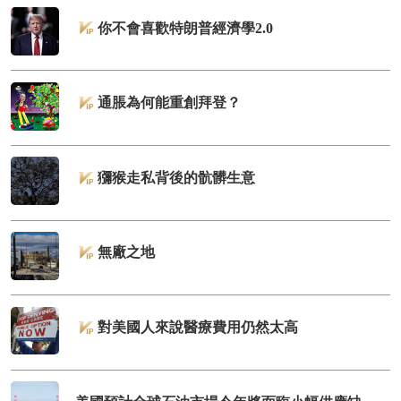
你不會喜歡特朗普經濟學2.0
通脹為何能重創拜登？
獼猴走私背後的骯髒生意
無廠之地
對美國人來說醫療費用仍然太高