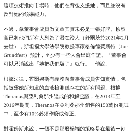
這項技術推向市場時，他們在背後支援她，而且並沒有
反對她的領導能力。
不過，拿董事會成員做文章其實未必是一張好牌。檢察
官已將他們所有人列為了潛在證人（舒爾茨於2021年2月
去世），斯坦福大學法學院教授專家格倫德費斯特（Joe
Grundfest）預計，至少有一些人會出庭作證。「董事會
可以只消說出『她把我們騙了』就行。」他說。
根據法律，霍爾姆斯有義務向董事會成員告知實情，包
括披露她所知道的血液檢測儀存在的所有問題。根據
Theranos與亞利桑那州達成的和解協議，在2013年至
2016年期間，Theranos在亞利桑那州銷售的150萬份測試
中，至少有10%必須作廢或修正。
對霍姆斯來說，一個不是那麼極端的策略是在最後一刻