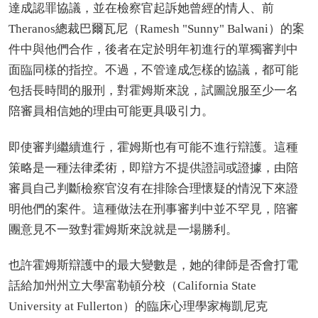
達成認罪協議，並在檢察官起訴她曾經的情人、前
Theranos總裁巴爾瓦尼（Ramesh "Sunny" Balwani）的案
件中與他們合作，後者在定於明年初進行的單獨審判中
面臨同樣的指控。不過，不管達成怎樣的協議，都可能
包括長時間的服刑，對霍姆斯來說，試圖說服至少一名
陪審員相信她的理由可能更具吸引力。
即使審判繼續進行，霍姆斯也有可能不進行辯護。這種
策略是一種法律柔術，即辯方不提供證詞或證據，由陪
審員自己判斷檢察官沒有在排除合理懷疑的情況下來證
明他們的案件。這種做法在刑事審判中並不罕見，陪審
團意見不一致對霍姆斯來說就是一場勝利。
也許霍姆斯辯護中的最大變數是，她的律師是否會打電
話給加州州立大學富勒頓分校（California State
University at Fullerton）的臨床心理學家梅凱尼克